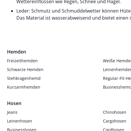
Wettereinflüssen wie Regen, Schnee und Hagel.
Leder: Schmutz und Schmuddelwetter können Hüten
Das Material ist wasserabweisend und bietet einen 
Hemden
Freizeithemden
Weiße Hemde
Schwarze Hemden
Leinenhemde
Stehkragenhemd
Regular-Fit-
Kurzarmhemden
Businesshem
Hosen
Jeans
Chinohosen
Leinenhosen
Cargohosen
Businesshosen
Cordhosen