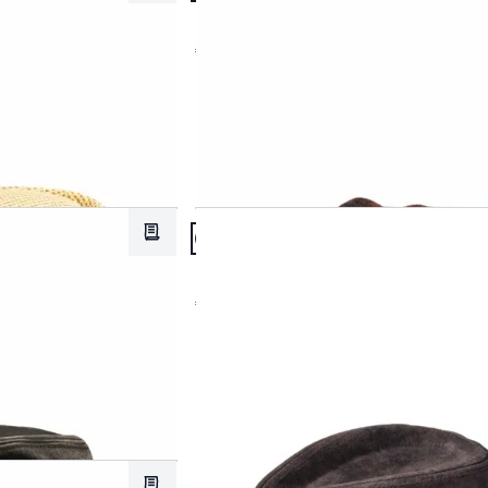
Newsboy Harris Tweed
Grün
Abbrechen
€ 129,95
Schwarz
Abbrechen
Artikel 5 von 7.
Merkzettel
Leder-Trilby
€ 149,95