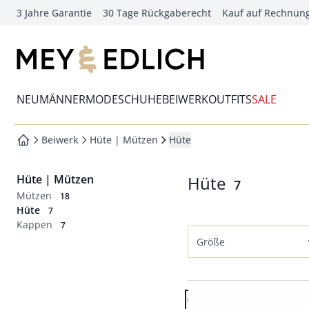
3 Jahre Garantie
30 Tage Rückgaberecht
Kauf auf Rechnun
che springen
vigation springen
zur Startseite
inhalt springen
Wechsel in das Menü mit Pfeil-Runter Taste
oter springen
NEU
MÄNNERMODE
SCHUHE
BEIWERK
OUTFITS
SALE
hnellanmeldung springen
Beiwerk
Hüte | Mützen
Hüte
zur Startseite
Hüte | Mützen
Hüte
Ergebnisse
7
Mützen
18
Hüte
7
Kappen
7
Größe
Hutgrößen
Artikel 1 von 7.
54
55
56
57