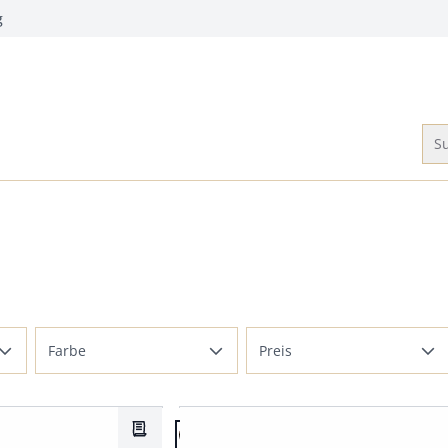
g
Su
Farbe
Preis
Beige
bis 100 €
Artikel 2 von 7.
Braun
bis 150 €
Merkzettel