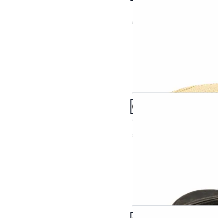
Pork Pie Toyo
58
59
60
61
€ 79,95
Abbrechen
Artikel 4 von 7.
Stetson Traveller
€ 99,95
Artikel 7 von 7.