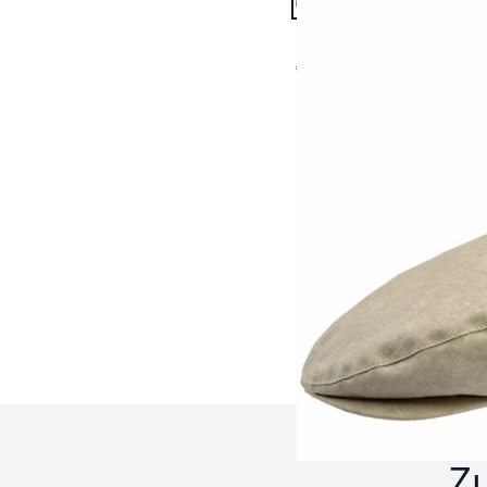
Dandy-Cap 1928
€ 109,95
Seite 1 geladen. Zeige P
Z