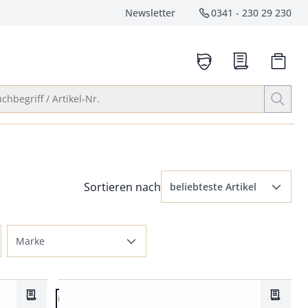
Newsletter
0341 - 230 29 230
Service-Hotlin
anrufen
Suche öffnen
chbegriff / Artikel-Nr.
Menü Sortierung: beliebteste Artikel ausge
Sortieren nach
beliebteste Artikel
beliebteste Artikel
Marke
Preis aufsteigend
Diefenthal
Preis absteigend
Artikel 3 von 7.
Stetson
Bewertungen
Merkzettel
Merkze