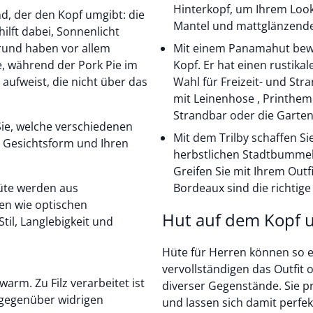
Hinterkopf, um Ihrem Look
, der den Kopf umgibt: die
Mantel und mattglänzende
hilft dabei, Sonnenlicht
und haben vor allem
Mit einem Panamahut bewah
, während der Pork Pie im
Kopf. Er hat einen rustika
aufweist, die nicht über das
Wahl für Freizeit- und S
mit Leinenhose , Printhem
Strandbar oder die Garten
ie, welche verschiedenen
Mit dem Trilby schaffen S
re Gesichtsform und Ihren
herbstlichen Stadtbummel. 
Greifen Sie mit Ihrem Outf
üte werden aus
Bordeaux sind die richtige
len wie optischen
Hut auf dem Kopf u
til, Langlebigkeit und
Hüte für Herren können so e
vervollständigen das Outfit
warm. Zu Filz verarbeitet ist
diverser Gegenstände. Sie p
 gegenüber widrigen
und lassen sich damit perfek