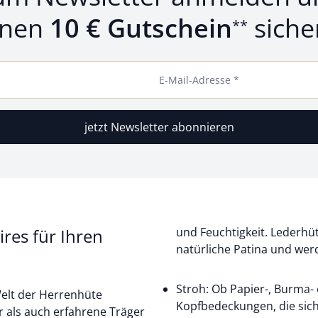
inen
10 € Gutschein
siche
**
E-Mail-Adresse *
jetzt Newsletter abonnieren
ires für Ihren
und Feuchtigkeit. Lederhü
natürliche Patina und we
Stroh: Ob Papier-, Burma-
Welt der Herrenhüte
Kopfbedeckungen, die sich
r als auch erfahrene Träger