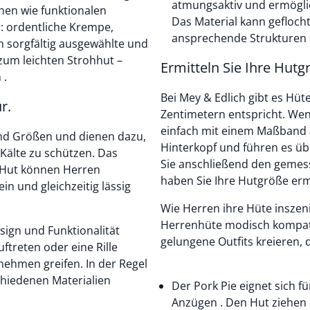
atmungsaktiv und ermöglich
hen wie funktionalen
Das Material kann gefloc
 ordentliche Krempe,
ansprechende Strukturen 
ch sorgfältig ausgewählte und
zum leichten Strohhut –
Ermitteln Sie Ihre Hutg
 .
Bei Mey & Edlich gibt es Hü
r.
Zentimetern entspricht. Wen
einfach mit einem Maßband
nd Größen und dienen dazu,
Hinterkopf und führen es 
Kälte zu schützen. Das
Sie anschließend den gemess
m Hut können Herren
haben Sie Ihre Hutgröße ermi
in und gleichzeitig lässig
Wie Herren ihre Hüte inszeni
Herrenhüte modisch kompati
sign und Funktionalität
gelungene Outfits kreieren, 
ftreten oder eine Rille
nehmen greifen. In der Regel
schiedenen Materialien
Der Pork Pie eignet sich f
Anzügen . Den Hut ziehen S