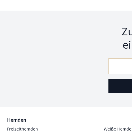
Z
e
Hemden
Freizeithemden
Weiße Hemde