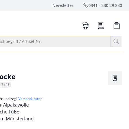
Newsletter
0341 - 230 29 230
Service-Hotlin
anrufen
Suche öffnen
chbegriff / Artikel-Nr.
Socke
Merkze
4,7 (48)
er und zzgl.
Versandkosten
er Alpakawolle
ische Füße
em Münsterland