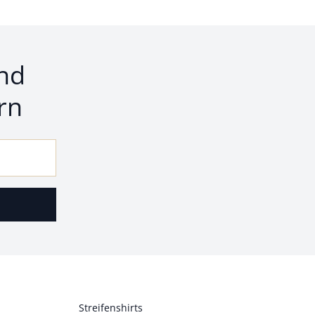
nd
rn
Streifenshirts