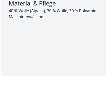
Abschnitt 3 von 3:
Material & Pflege
40 % Wolle (Alpaka), 30 % Wolle, 30 % Polyamid.
Maschinenwäsche.