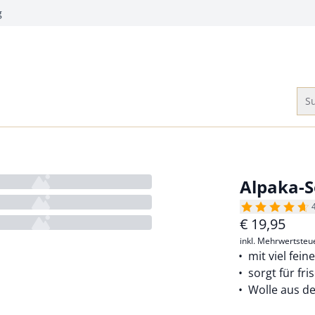
g
Su
Alpaka-
€
19,95
inkl. Mehrwertsteu
mit viel fein
sorgt für fr
Wolle aus d