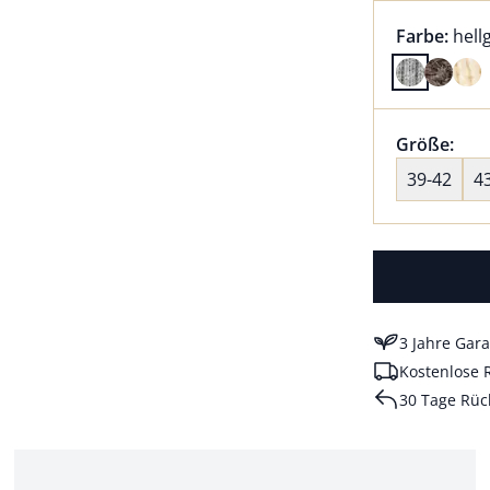
Farbauswah
aktu
Farbe:
hell
Farbe hell
Größenaus
Größe:
nic
39-42
4
3 Jahre Gara
Kostenlose 
30 Tage Rüc