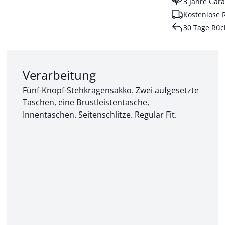
3 Jahre Gara
Kostenlose 
30 Tage Rüc
Abschnitt 2 von 3:
Verarbeitung
Fünf-Knopf-Stehkragensakko. Zwei aufgesetzte
Taschen, eine Brustleistentasche,
Innentaschen. Seitenschlitze. Regular Fit.