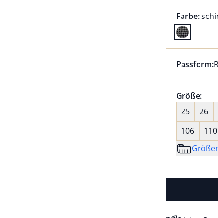
Farbauswah
aktu
Farbe:
schi
Farbe schie
Passform:
R
Dieser Arti
Größenaus
Größe:
nic
25
26
106
110
Größe