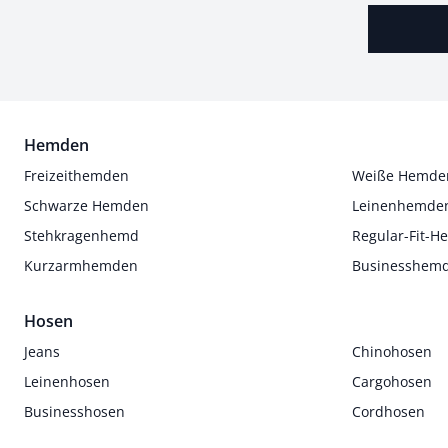
Hemden
Freizeithemden
Weiße Hemde
Schwarze Hemden
Leinenhemde
Stehkragenhemd
Regular-Fit-
Kurzarmhemden
Businesshem
Hosen
Jeans
Chinohosen
Leinenhosen
Cargohosen
Businesshosen
Cordhosen