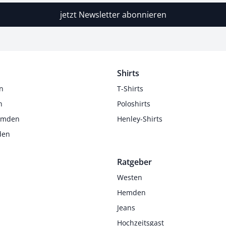
jetzt Newsletter abonnieren
Shirts
n
T-Shirts
n
Poloshirts
Hemden
Henley-Shirts
den
Ratgeber
Westen
Hemden
Jeans
Hochzeitsgast