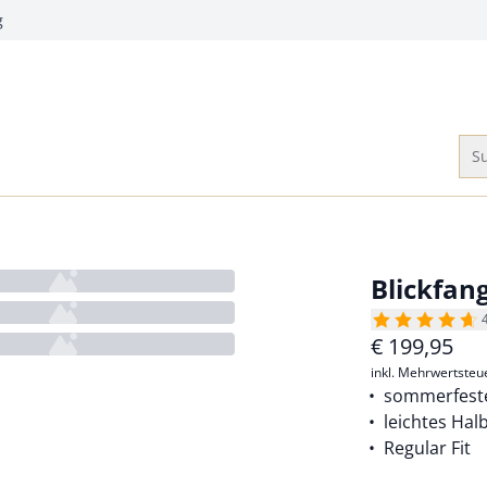
g
Su
Blickfan
€
199,95
inkl. Mehrwertsteu
sommerfeste
leichtes Hal
Regular Fit