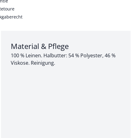
ntie
Retoure
kgaberecht
Abschnitt 3 von 3:
Material & Pflege
100 % Leinen. Halbutter: 54 % Polyester, 46 %
Viskose. Reinigung.