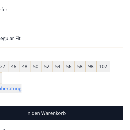
l:
ell ausgewählt:
efer
fer ausgewählt
egular Fit
kel hat die Passform Regular Fit. für Informationen zu Pass
wahl:
hts ausgewählt
27
46
48
50
52
54
56
58
98
102
nberatung
In den Warenkorb