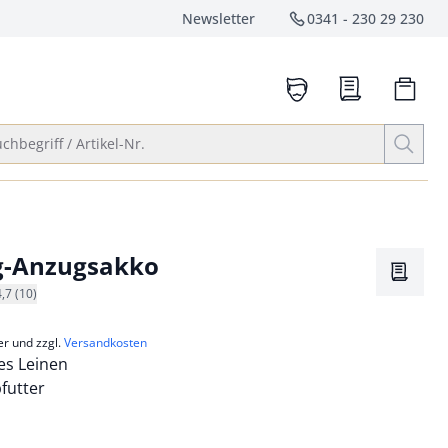
Newsletter
0341 - 230 29 230
Service-Hotlin
anrufen
Suche öffnen
chbegriff / Artikel-Nr.
g-Anzugsakko
Merkze
4,7 (10)
er und zzgl.
Versandkosten
s Leinen
bfutter