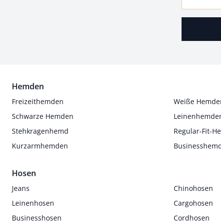
Hemden
Freizeithemden
Weiße Hemde
Schwarze Hemden
Leinenhemde
Stehkragenhemd
Regular-Fit-
Kurzarmhemden
Businesshem
Hosen
Jeans
Chinohosen
Leinenhosen
Cargohosen
Businesshosen
Cordhosen