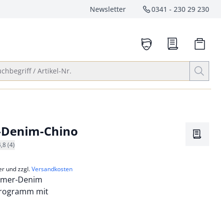
Newsletter
0341 - 230 29 230
Service-Hotlin
anrufen
Suche öffnen
chbegriff / Artikel-Nr.
Denim-Chino
Merkze
4,8 (4)
er und zzgl.
Versandkosten
ommer-Denim
Programm mit