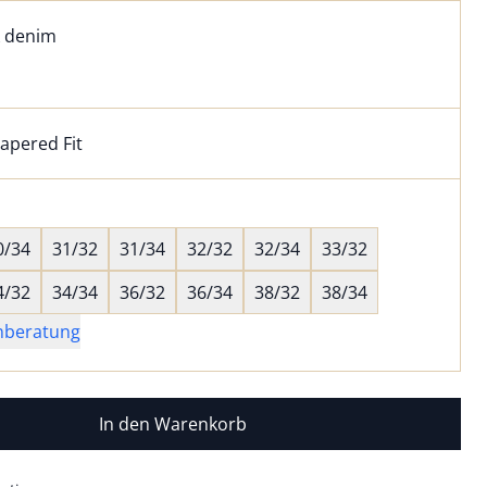
l:
ell ausgewählt:
k denim
 denim ausgewählt
apered Fit
kel hat die Passform Tapered Fit. für Informationen zu Pas
wahl:
hts ausgewählt
0/34
31/32
31/34
32/32
32/34
33/32
4/32
34/34
36/32
36/34
38/32
38/34
nberatung
In den Warenkorb