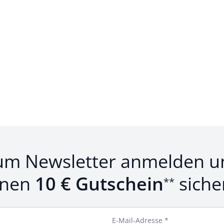
um Newsletter anmelden u
inen
10 € Gutschein
siche
**
E-Mail-Adresse *