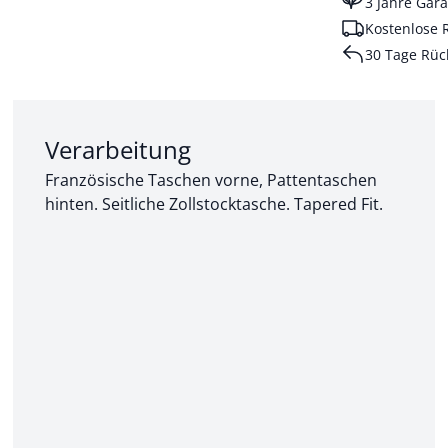
3 Jahre Gara
Kostenlose 
30 Tage Rüc
Abschnitt 2 von 3:
Verarbeitung
Französische Taschen vorne, Pattentaschen
hinten. Seitliche Zollstocktasche. Tapered Fit.