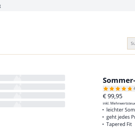
g
Su
Sommer-
€
99,95
inkl. Mehrwertsteu
leichter S
geht jedes 
Tapered Fit