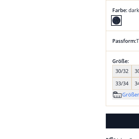
Farbauswah
aktu
Farbe:
dar
Farbe dark
Passform:
T
Dieser Arti
Größenaus
Größe:
nic
30/32
3
33/34
3
Größe