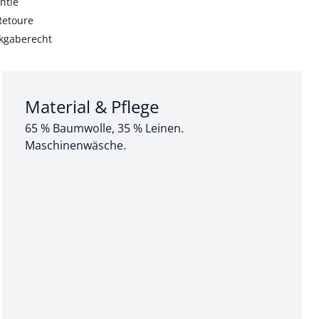
ntie
Retoure
kgaberecht
Abschnitt 3 von 3:
Material & Pflege
65 % Baumwolle, 35 % Leinen.
Maschinenwäsche.