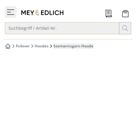
che springen
zur Startseite
vigation springen
Suche öffnen
Suchbegriff / Artikel-Nr.
inhalt springen
oter springen
Pullover
Hoodies
Seemannsgarn-Hoodie
zur Startseite
hnellanmeldung springen