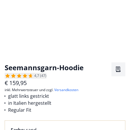
Seemannsgarn-Hoodie
Merkz
4,7 (47)
€
159,95
inkl. Mehrwertsteuer und zzgl.
Versandkosten
glatt links gestrickt
in Italien hergestellt
Regular Fit
Farbauswahl:
aktuell ausgewählt: