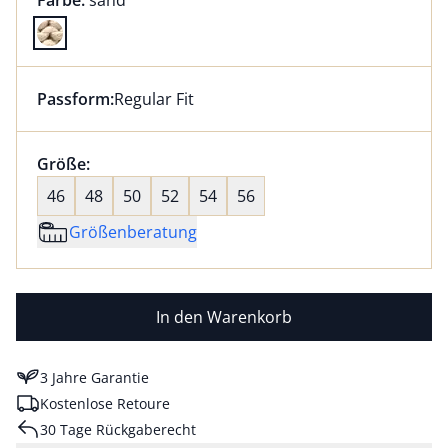
Farbe:
sand
Farbe sand ausgewählt
Passform:
Regular Fit
Dieser Artikel hat die Passform Regular Fit. für Infor
Größenauswahl:
Größe:
nichts ausgewählt
46
48
50
52
54
56
Größenberatung
In den Warenkorb
3 Jahre Garantie
Kostenlose Retoure
30 Tage Rückgaberecht