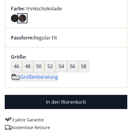
Farbauswahl:
aktuell ausgewählt:
Farbe:
trinkschokolade
Farbe trinkschokolade ausgewählt
Passform:
Regular Fit
Dieser Artikel hat die Passform Regular Fit. für Infor
Größenauswahl:
Größe:
nichts ausgewählt
46
48
50
52
54
56
58
Größenberatung
In den Warenkorb
3 Jahre Garantie
Kostenlose Retoure