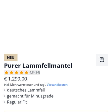
NEU
Merkz
Purer Lammfellmantel
4,8 (24)
€
1.299,00
inkl. Mehrwertsteuer und zzgl.
Versandkosten
deutsches Lammfell
gemacht für Minusgrade
Regular Fit