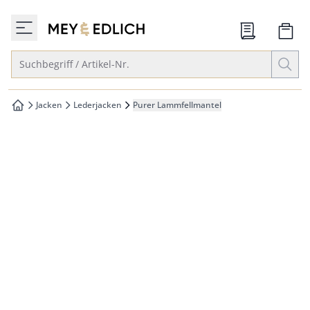
che springen
zur Startseite
vigation springen
Suche öffnen
Suchbegriff / Artikel-Nr.
inhalt springen
oter springen
Jacken
Lederjacken
Purer Lammfellmantel
zur Startseite
hnellanmeldung springen