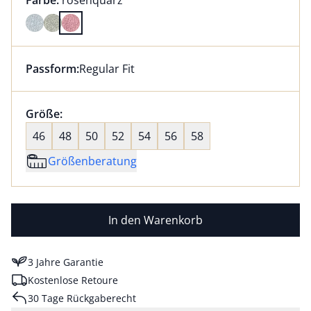
Farbe:
rosenquarz
Farbe rosenquarz ausgewählt
Passform:
Regular Fit
Dieser Artikel hat die Passform Regular Fit. für Infor
Größenauswahl:
Größe:
nichts ausgewählt
46
48
50
52
54
56
58
Größenberatung
In den Warenkorb
3 Jahre Garantie
Kostenlose Retoure
30 Tage Rückgaberecht