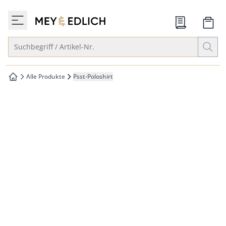
che springen
zur Startseite
vigation springen
Suche öffnen
Suchbegriff / Artikel-Nr.
inhalt springen
oter springen
Alle Produkte
Psst-Poloshirt
zur Startseite
hnellanmeldung springen