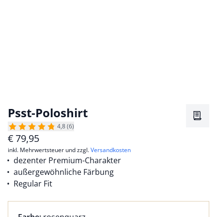
Psst-Poloshirt
Merkz
4,8 (6)
€
79,95
inkl. Mehrwertsteuer und zzgl.
Versandkosten
dezenter Premium-Charakter
außergewöhnliche Färbung
Regular Fit
Farbauswahl:
aktuell ausgewählt: