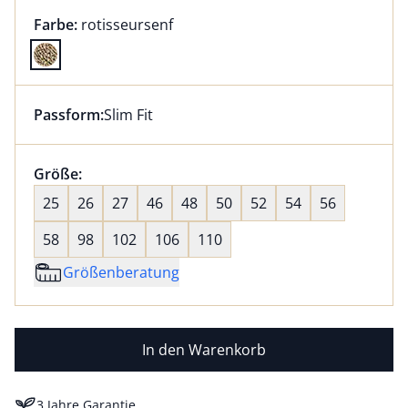
Farbauswahl:
aktuell ausgewählt:
Farbe:
rotisseursenf
Farbe rotisseursenf ausgewählt
Passform:
Slim Fit
Dieser Artikel hat die Passform Slim Fit. für Informat
Größenauswahl:
Größe:
nichts ausgewählt
25
26
27
46
48
50
52
54
56
58
98
102
106
110
Größenberatung
In den Warenkorb
3 Jahre Garantie