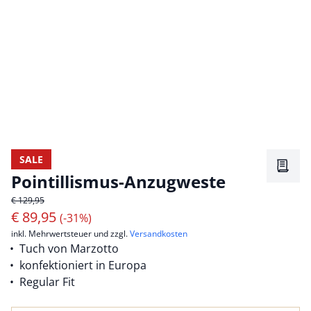
SALE
Merkz
Pointillismus-Anzugweste
€ 129,95
€
89,95
(-31%)
inkl. Mehrwertsteuer und zzgl.
Versandkosten
Tuch von Marzotto
konfektioniert in Europa
Regular Fit