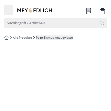
che springen
zur Startseite
vigation springen
Suche öffnen
Suchbegriff / Artikel-Nr.
inhalt springen
oter springen
Alle Produkte
Pointillismus-Anzugweste
zur Startseite
hnellanmeldung springen