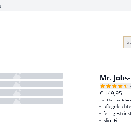
g
Su
Mr. Jobs-
€
149,95
inkl. Mehrwertsteu
pflegeleich
fein gestric
Slim Fit