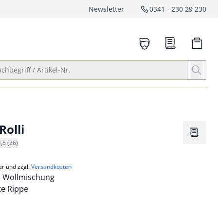
Newsletter
0341 - 230 29 230
Service-Hotlin
anrufen
Suche öffnen
chbegriff / Artikel-Nr.
Rolli
Merkze
4,5 (26)
er und zzgl.
Versandkosten
te Wollmischung
kte Rippe