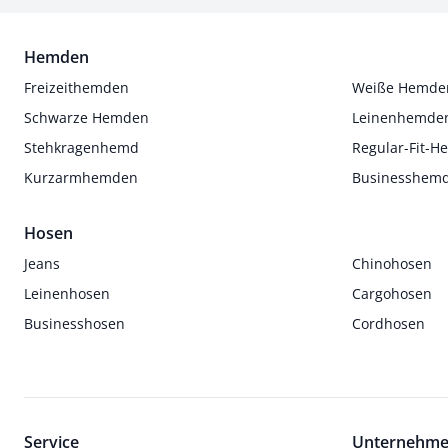
Hemden
Freizeithemden
Weiße Hemde
Schwarze Hemden
Leinenhemde
Stehkragenhemd
Regular-Fit-
Kurzarmhemden
Businesshem
Hosen
Jeans
Chinohosen
Leinenhosen
Cargohosen
Businesshosen
Cordhosen
Service
Unternehm