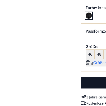
Farbauswah
aktu
Farbe:
krea
Farbe krea
Passform:
S
Dieser Arti
Größenaus
Größe:
nic
46
48
Größe
3 Jahre Gara
Kostenlose 