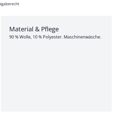
kgaberecht
Abschnitt 3 von 3:
Material & Pflege
90 % Wolle, 10 % Polyester. Maschinenwäsche.