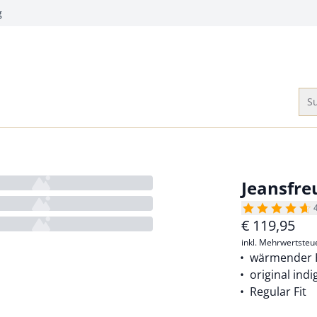
g
Su
Jeansfre
€
119,95
inkl. Mehrwertsteu
wärmender F
original ind
Regular Fit