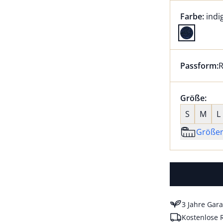
Farbauswah
aktu
Farbe:
indi
Farbe indi
Passform:
R
Dieser Arti
Größenaus
Größe:
nic
S
M
L
Größe
3 Jahre Gara
Kostenlose 