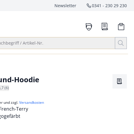
Newsletter
0341 - 230 29 230
Service-Hotlin
anrufen
Suche öffnen
chbegriff / Artikel-Nr.
und-Hoodie
Merkze
4,7 (6)
er und zzgl.
Versandkosten
rench-Terry
igogefärbt