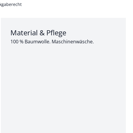
kgaberecht
Abschnitt 3 von 3:
Material & Pflege
100 % Baumwolle. Maschinenwäsche.