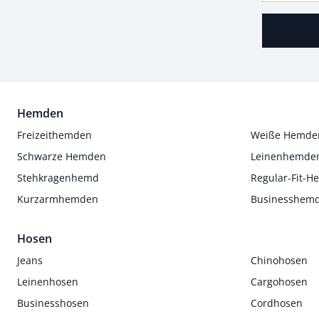
Hemden
Freizeithemden
Weiße Hemde
Schwarze Hemden
Leinenhemde
Stehkragenhemd
Regular-Fit-
Kurzarmhemden
Businesshem
Hosen
Jeans
Chinohosen
Leinenhosen
Cargohosen
Businesshosen
Cordhosen