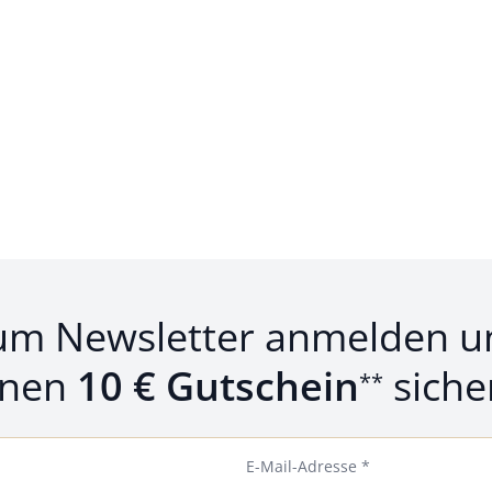
um Newsletter anmelden u
inen
10 € Gutschein
siche
**
E-Mail-Adresse *