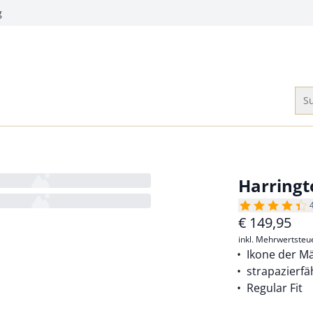
g
Su
Harringt
€
149,95
inkl. Mehrwertsteu
Ikone der M
strapazierfä
Regular Fit