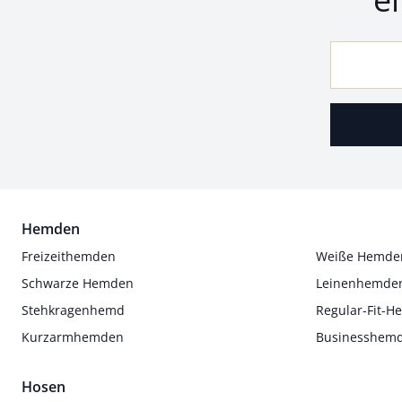
Hemden
Freizeithemden
Weiße Hemde
Schwarze Hemden
Leinenhemde
Stehkragenhemd
Regular-Fit-
Kurzarmhemden
Businesshem
Hosen