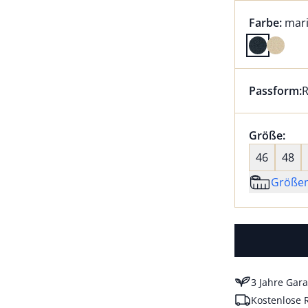
Farbauswah
aktu
Farbe:
mar
Farbe mari
Passform:
R
Dieser Arti
Größenaus
Größe:
nic
46
48
Größe
3 Jahre Gara
Kostenlose 