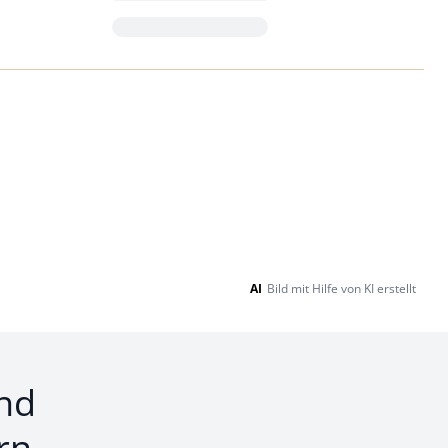
Loading...
AI
Bild mit Hilfe von KI erstellt
nd
rn