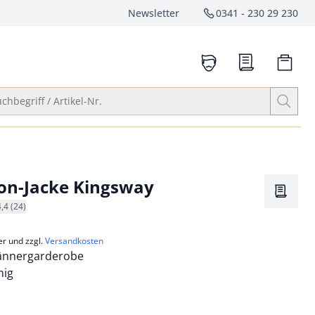
Newsletter
0341 - 230 29 230
Service-Hotlin
anrufen
Suche öffnen
chbegriff / Artikel-Nr.
on-Jacke Kingsway
Merkze
4,4 (24)
er und zzgl.
Versandkosten
ännergarderobe
hig