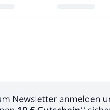
Loading...
um Newsletter anmelden u
inen
10 € Gutschein
siche
**