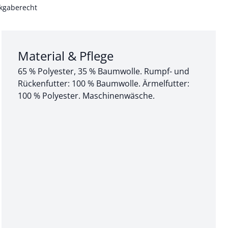
kgaberecht
Abschnitt 3 von 3:
Material & Pflege
65 % Polyester, 35 % Baumwolle. Rumpf- und
Rückenfutter: 100 % Baumwolle. Ärmelfutter:
100 % Polyester. Maschinenwäsche.