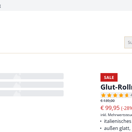
g
Su
SALE
Glut-Rol
€ 139,00
€
99,95
(-28
inkl. Mehrwertsteu
italienische
außen glatt,