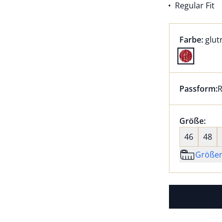
Regular Fit
Farbauswah
aktu
Farbe:
glut
Farbe glutr
Passform:
R
Dieser Arti
Größenaus
Größe:
nic
46
48
Größe