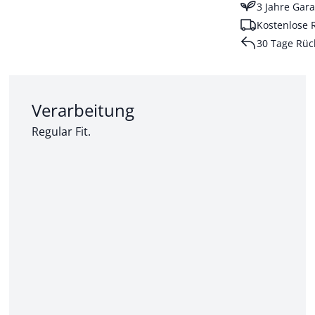
3 Jahre Gara
Kostenlose 
30 Tage Rüc
Abschnitt 2 von 3:
Verarbeitung
Regular Fit.