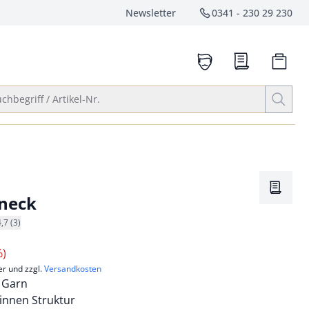
Newsletter
0341 - 230 29 230
Service-Hotlin
anrufen
Suche öffnen
chbegriff / Artikel-Nr.
Merkze
lneck
4,7 (3)
%)
er und zzgl.
Versandkosten
s Garn
 innen Struktur