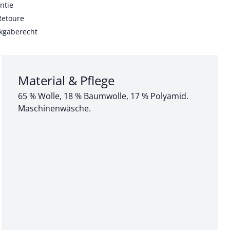
ntie
Retoure
kgaberecht
Abschnitt 3 von 3:
Material & Pflege
65 % Wolle, 18 % Baumwolle, 17 % Polyamid.
Maschinenwäsche.