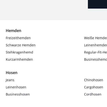
Hemden
Freizeithemden
Weiße Hemde
Schwarze Hemden
Leinenhemde
Stehkragenhemd
Regular-Fit-
Kurzarmhemden
Businesshem
Hosen
Jeans
Chinohosen
Leinenhosen
Cargohosen
Businesshosen
Cordhosen