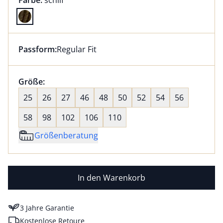
Farbe:
schilf
Farbe schilf ausgewählt
Passform:
Regular Fit
Dieser Artikel hat die Passform Regular Fit. für Infor
Größenauswahl:
Größe:
nichts ausgewählt
25
26
27
46
48
50
52
54
56
58
98
102
106
110
Größenberatung
In den Warenkorb
3 Jahre Garantie
Kostenlose Retoure