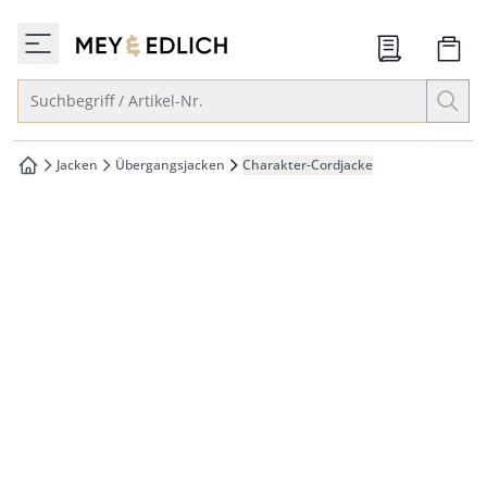
che springen
zur Startseite
vigation springen
Suche öffnen
Suchbegriff / Artikel-Nr.
inhalt springen
oter springen
Jacken
Übergangsjacken
Charakter-Cordjacke
zur Startseite
hnellanmeldung springen