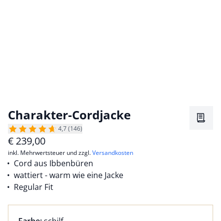
Charakter-Cordjacke
Merkz
4,7 (146)
€
239,00
inkl. Mehrwertsteuer und zzgl.
Versandkosten
Cord aus Ibbenbüren
wattiert - warm wie eine Jacke
Regular Fit
Farbauswahl:
aktuell ausgewählt: