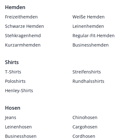
Hemden
Freizeithemden
Weiße Hemden
Schwarze Hemden
Leinenhemden
Stehkragenhemd
Regular-Fit-Hemden
Kurzarmhemden
Businesshemden
Shirts
T-Shirts
Streifenshirts
Poloshirts
Rundhalsshirts
Henley-Shirts
Hosen
Jeans
Chinohosen
Leinenhosen
Cargohosen
Businesshosen
Cordhosen