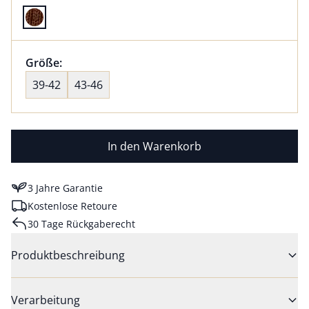
Farbe kakao ausgewählt
Größenauswahl:
Größe:
nichts ausgewählt
39-42
43-46
In den Warenkorb
3 Jahre Garantie
Kostenlose Retoure
30 Tage Rückgaberecht
Produktbeschreibung
Verarbeitung