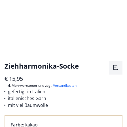
Ziehharmonika-Socke
Merkz
€
15,95
inkl. Mehrwertsteuer und zzgl.
Versandkosten
gefertigt in Italien
italienisches Garn
mit viel Baumwolle
Farbauswahl:
aktuell ausgewählt:
Farbe:
kakao