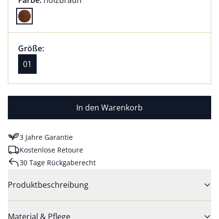
Farbe:
holzbraun
Farbe holzbraun ausgewählt
Größenauswahl:
Größe 01 ausgewählt
Größe:
aktuell ausgewählt: 01
01
In den Warenkorb
3 Jahre Garantie
Kostenlose Retoure
30 Tage Rückgaberecht
Produktbeschreibung
Material & Pflege