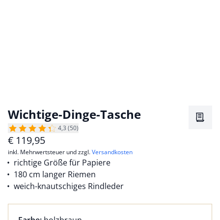
Wichtige-Dinge-Tasche
Merkz
4,3 (50)
€
119,95
inkl. Mehrwertsteuer und zzgl.
Versandkosten
richtige Größe für Papiere
180 cm langer Riemen
weich-knautschiges Rindleder
Farbauswahl:
aktuell ausgewählt: