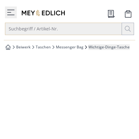
che springen
zur Startseite
vigation springen
Suche öffnen
Suchbegriff / Artikel-Nr.
inhalt springen
oter springen
Beiwerk
Taschen
Messenger Bag
Wichtige-Dinge-Tasche
zur Startseite
hnellanmeldung springen