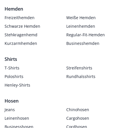
Hemden
Freizeithemden
Weiße Hemden
Schwarze Hemden
Leinenhemden
Stehkragenhemd
Regular-Fit-Hemden
Kurzarmhemden
Businesshemden
Shirts
T-Shirts
Streifenshirts
Poloshirts
Rundhalsshirts
Henley-Shirts
Hosen
Jeans
Chinohosen
Leinenhosen
Cargohosen
Businesshosen
Cordhosen