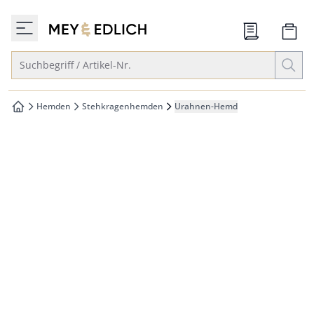
che springen
zur Startseite
vigation springen
Suche öffnen
Suchbegriff / Artikel-Nr.
inhalt springen
oter springen
Hemden
Stehkragenhemden
Urahnen-Hemd
zur Startseite
hnellanmeldung springen