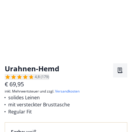
Urahnen-Hemd
Merkz
4,8 (179)
€
69,95
inkl. Mehrwertsteuer und zzgl.
Versandkosten
solides Leinen
mit versteckter Brusttasche
Regular Fit
Farbauswahl:
aktuell ausgewählt: