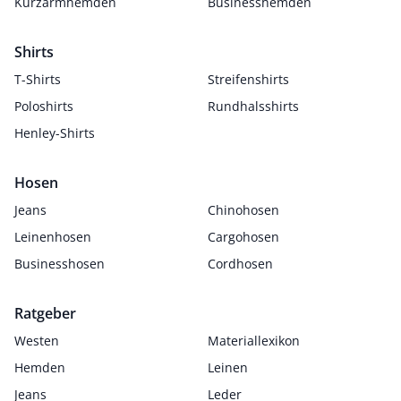
Kurzarmhemden
Businesshemden
Shirts
T-Shirts
Streifenshirts
Poloshirts
Rundhalsshirts
Henley-Shirts
Hosen
Jeans
Chinohosen
Leinenhosen
Cargohosen
Businesshosen
Cordhosen
Ratgeber
Westen
Materiallexikon
Hemden
Leinen
Jeans
Leder