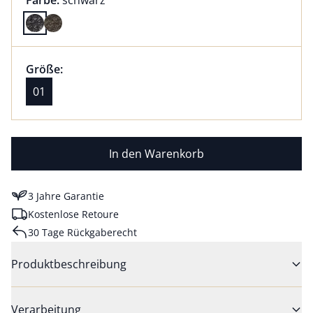
Farbe:
schwarz
Farbe schwarz ausgewählt
Größenauswahl:
Größe 01 ausgewählt
Größe:
aktuell ausgewählt: 01
01
In den Warenkorb
3 Jahre Garantie
Kostenlose Retoure
30 Tage Rückgaberecht
Produktbeschreibung
Verarbeitung