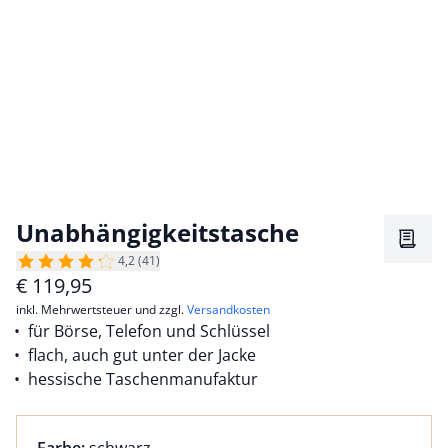
Unabhängigkeitstasche
Merkz
4,2 (41)
€
119,95
inkl. Mehrwertsteuer und zzgl.
Versandkosten
für Börse, Telefon und Schlüssel
flach, auch gut unter der Jacke
hessische Taschenmanufaktur
Farbauswahl:
aktuell ausgewählt: