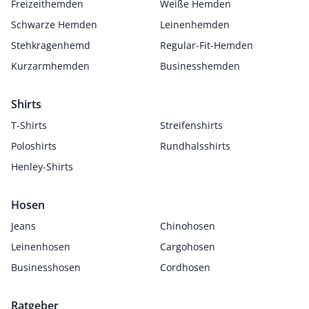
Freizeithemden
Weiße Hemden
Schwarze Hemden
Leinenhemden
Stehkragenhemd
Regular-Fit-Hemden
Kurzarmhemden
Businesshemden
Shirts
T-Shirts
Streifenshirts
Poloshirts
Rundhalsshirts
Henley-Shirts
Hosen
Jeans
Chinohosen
Leinenhosen
Cargohosen
Businesshosen
Cordhosen
Ratgeber