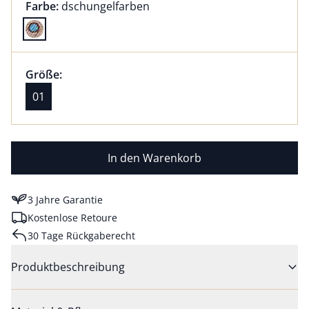
Farbauswahl:
aktuell ausgewählt:
Farbe:
dschungelfarben
Farbe dschungelfarben ausgewählt
Größenauswahl:
Größe 01 ausgewählt
Größe:
aktuell ausgewählt: 01
01
In den Warenkorb
3 Jahre Garantie
Kostenlose Retoure
30 Tage Rückgaberecht
Produktbeschreibung