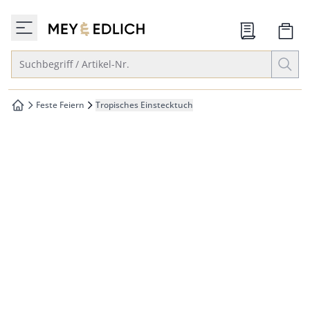
che springen
zur Startseite
vigation springen
Suche öffnen
Suchbegriff / Artikel-Nr.
inhalt springen
oter springen
Feste Feiern
Tropisches Einstecktuch
zur Startseite
hnellanmeldung springen