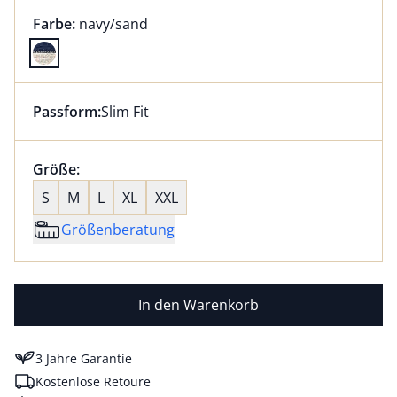
Farbauswahl:
aktuell ausgewählt:
Farbe:
navy/sand
Farbe navy/sand ausgewählt
Passform:
Slim Fit
Dieser Artikel hat die Passform Slim Fit. für Informat
Größenauswahl:
Größe:
nichts ausgewählt
S
M
L
XL
XXL
Größenberatung
In den Warenkorb
3 Jahre Garantie
Kostenlose Retoure