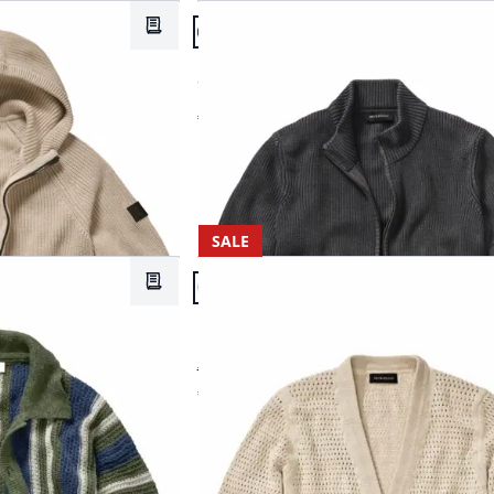
Artikel 2 von 5.
Grün
Merkzettel
Passform Regular Fit.
Abbrechen
Regular Fit
Weiß
ke
Schockfroster-Strickjacke
€ 129,95
Abbrechen
SALE
Artikel 5 von 5.
Merkzettel
Passform Regular Fit.
Regular Fit
Perforierter Cardigan
€ 169,00
€ 119,95
(-29%)