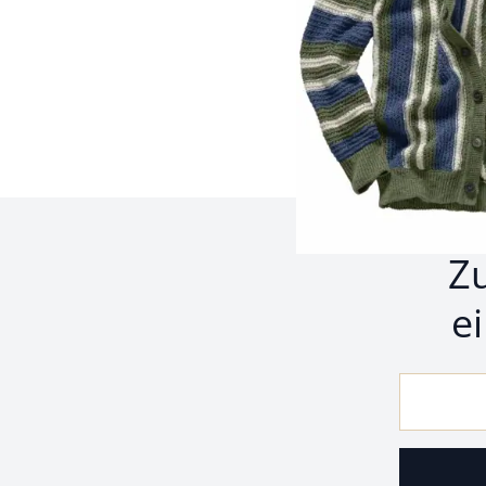
Seite 1 geladen. Zeige P
Z
e