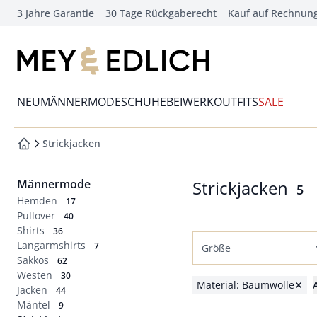
3 Jahre Garantie
30 Tage Rückgaberecht
Kauf auf Rechnun
che springen
vigation springen
zur Startseite
inhalt springen
Wechsel in das Menü mit Pfeil-Runter Taste
oter springen
NEU
MÄNNERMODE
SCHUHE
BEIWERK
OUTFITS
SALE
hnellanmeldung springen
Strickjacken
zur Startseite
Männermode
Strickjacken
Erg
5
Hemden
17
Pullover
40
Shirts
36
Langarmshirts
7
Größe
Sakkos
62
Westen
Normalgrößen
30
Material: Baumwolle
Jacken
44
46
48
50
52
Mäntel
9