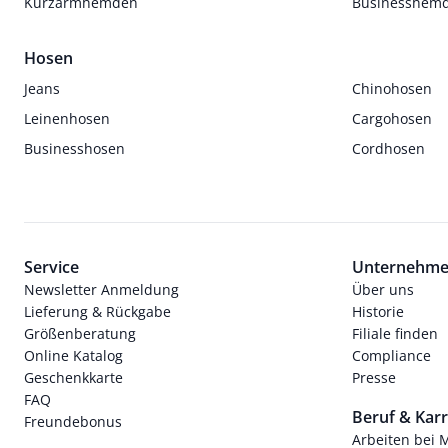
Kurzarmhemden
Businesshem
Hosen
Jeans
Chinohosen
Leinenhosen
Cargohosen
Businesshosen
Cordhosen
Service
Unternehm
Newsletter Anmeldung
Über uns
Lieferung & Rückgabe
Historie
Größenberatung
Filiale finden
Online Katalog
Compliance
Geschenkkarte
Presse
FAQ
Beruf & Karr
Freundebonus
Arbeiten bei 