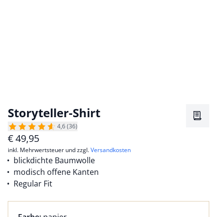
Storyteller-Shirt
Merkz
4,6 (36)
€
49,95
inkl. Mehrwertsteuer und zzgl.
Versandkosten
blickdichte Baumwolle
modisch offene Kanten
Regular Fit
Farbauswahl:
aktuell ausgewählt: