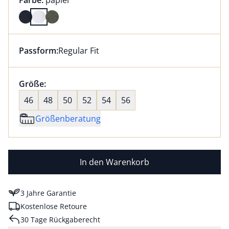
Farbe:
papier
Farbe papier ausgewählt
Passform:
Regular Fit
Dieser Artikel hat die Passform Regular Fit. für Infor
Größenauswahl:
Größe:
nichts ausgewählt
46
48
50
52
54
56
Größenberatung
In den Warenkorb
3 Jahre Garantie
Kostenlose Retoure
30 Tage Rückgaberecht