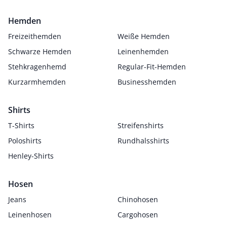
Hemden
Freizeithemden
Weiße Hemden
Schwarze Hemden
Leinenhemden
Stehkragenhemd
Regular-Fit-Hemden
Kurzarmhemden
Businesshemden
Shirts
T-Shirts
Streifenshirts
Poloshirts
Rundhalsshirts
Henley-Shirts
Hosen
Jeans
Chinohosen
Leinenhosen
Cargohosen