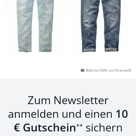
€ 139,95
€ 169,00
€ 99,95
€ 119,95
(-29%)
(-29%)
Seite 1 geladen. Zeige Produkte 1 bis 10 von 10.
AI
Bild mit Hilfe von KI erstellt
Zum Newsletter
anmelden und einen
10
€ Gutschein
sichern
**