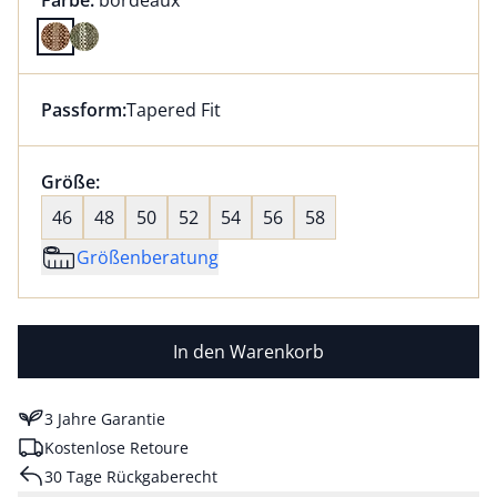
Farbe:
bordeaux
Farbe bordeaux ausgewählt
Passform:
Tapered Fit
Dieser Artikel hat die Passform Tapered Fit. für Info
Größenauswahl:
Größe:
nichts ausgewählt
46
48
50
52
54
56
58
Größenberatung
In den Warenkorb
3 Jahre Garantie
Kostenlose Retoure
30 Tage Rückgaberecht