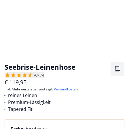
Seebrise-Leinenhose
Merkz
4,6 (5)
€
119,95
inkl. Mehrwertsteuer und zzgl.
Versandkosten
reines Leinen
Premium-Lässigkeit
Tapered Fit
Farbauswahl:
aktuell ausgewählt: