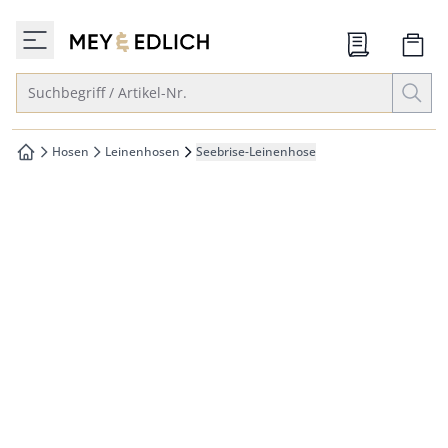
che springen
zur Startseite
vigation springen
Suche öffnen
Suchbegriff / Artikel-Nr.
inhalt springen
oter springen
Hosen
Leinenhosen
Seebrise-Leinenhose
zur Startseite
hnellanmeldung springen