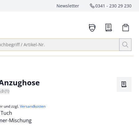
Newsletter
0341 - 230 29 230
Service-Hotlin
anrufen
Suche öffnen
chbegriff / Artikel-Nr.
-Anzughose
Merkze
5,0 (1)
er und zzgl.
Versandkosten
s Tuch
mer-Mischung