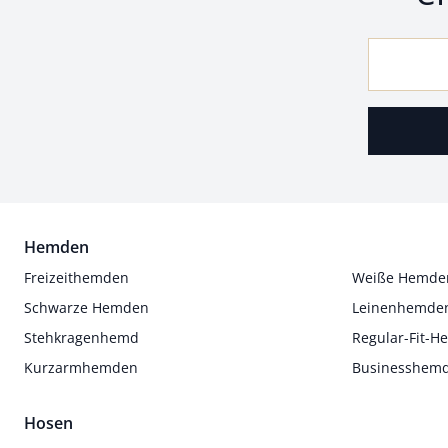
Hemden
Freizeithemden
Weiße Hemde
Schwarze Hemden
Leinenhemde
Stehkragenhemd
Regular-Fit-
Kurzarmhemden
Businesshem
Hosen