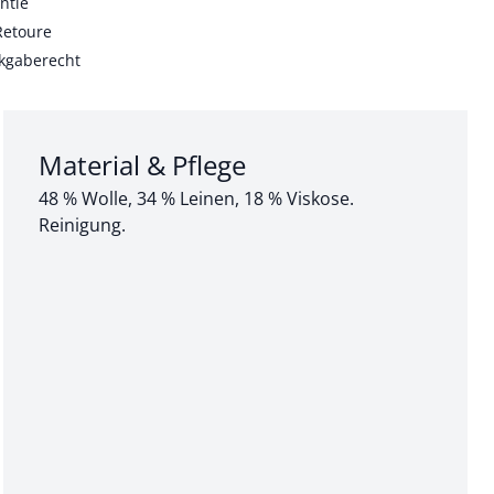
ntie
Retoure
kgaberecht
Abschnitt 3 von 3:
Material & Pflege
48 % Wolle, 34 % Leinen, 18 % Viskose.
Reinigung.