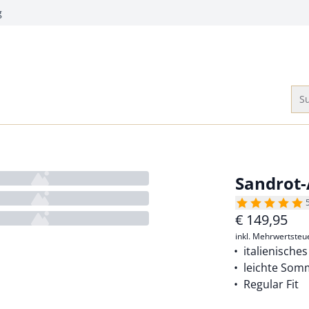
g
Su
Sandrot
€
149,95
inkl. Mehrwertsteu
italienische
leichte Som
Regular Fit