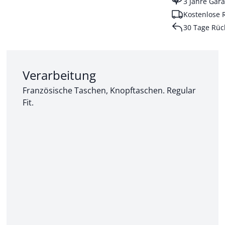
3 Jahre Gara
Kostenlose 
30 Tage Rüc
Abschnitt 2 von 3:
Verarbeitung
Französische Taschen, Knopftaschen. Regular
Fit.