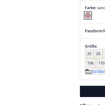
Farbauswah
aktu
Farbe:
san
Farbe sand
Passform:
R
Dieser Arti
Größenaus
Größe:
nic
25
26
106
110
Größe