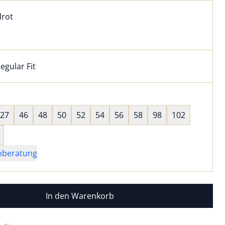
l:
ell ausgewählt:
drot
rot ausgewählt
egular Fit
kel hat die Passform Regular Fit. für Informationen zu Pass
wahl:
hts ausgewählt
27
46
48
50
52
54
56
58
98
102
nberatung
In den Warenkorb