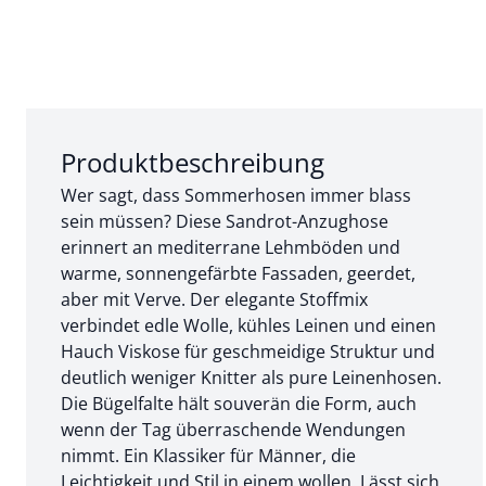
Abschnitt 1 von 3:
Produktbeschreibung
Wer sagt, dass Sommerhosen immer blass
sein müssen? Diese Sandrot-Anzughose
erinnert an mediterrane Lehmböden und
warme, sonnengefärbte Fassaden, geerdet,
aber mit Verve. Der elegante Stoffmix
verbindet edle Wolle, kühles Leinen und einen
Hauch Viskose für geschmeidige Struktur und
deutlich weniger Knitter als pure Leinenhosen.
Die Bügelfalte hält souverän die Form, auch
wenn der Tag überraschende Wendungen
nimmt. Ein Klassiker für Männer, die
Leichtigkeit und Stil in einem wollen. Lässt sich