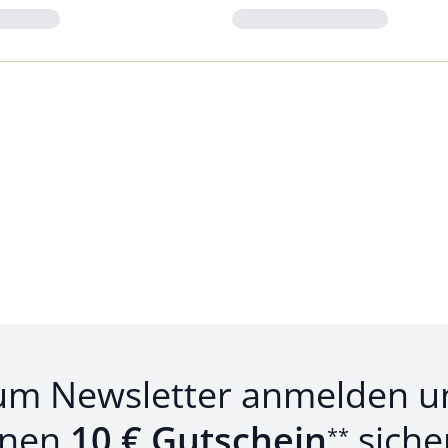
Loading...
um Newsletter anmelden u
inen
10 € Gutschein
siche
**