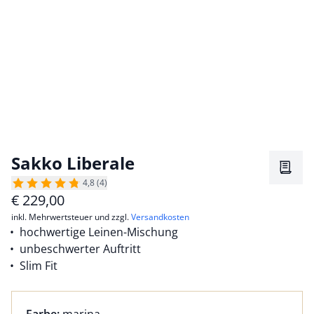
Sakko Liberale
Merkz
4,8 (4)
€
229,00
inkl. Mehrwertsteuer und zzgl.
Versandkosten
hochwertige Leinen-Mischung
unbeschwerter Auftritt
Slim Fit
Farbauswahl:
aktuell ausgewählt: