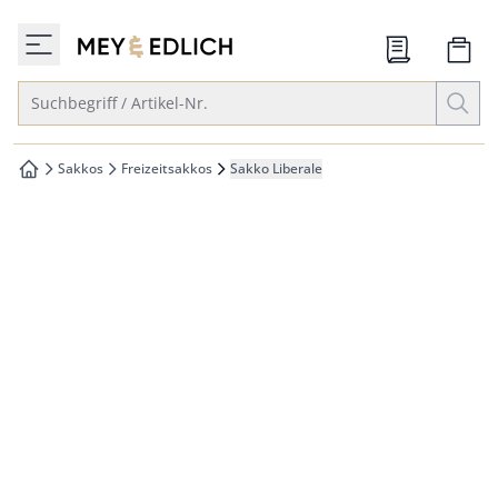
che springen
zur Startseite
vigation springen
Suche öffnen
Suchbegriff / Artikel-Nr.
inhalt springen
oter springen
Sakkos
Freizeitsakkos
Sakko Liberale
zur Startseite
hnellanmeldung springen