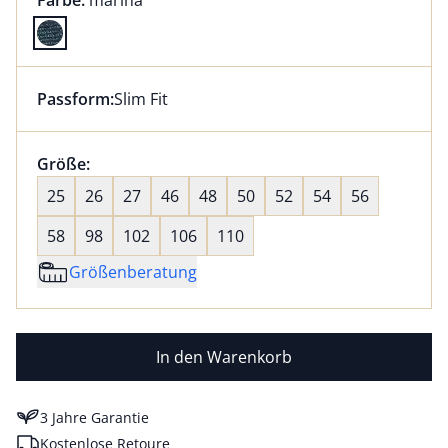
Farbe:
marina
Farbe marina ausgewählt
Passform:
Slim Fit
Dieser Artikel hat die Passform Slim Fit. für Informat
Größenauswahl:
Größe:
nichts ausgewählt
25
26
27
46
48
50
52
54
56
58
98
102
106
110
Größenberatung
In den Warenkorb
3 Jahre Garantie
Kostenlose Retoure