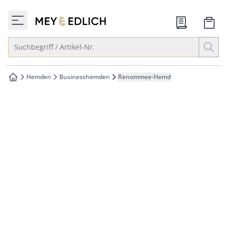
che springen
zur Startseite
vigation springen
Suche öffnen
Suchbegriff / Artikel-Nr.
inhalt springen
oter springen
Hemden
Businesshemden
Renommee-Hemd
zur Startseite
hnellanmeldung springen