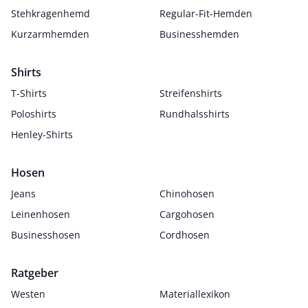
Stehkragenhemd
Regular-Fit-Hemden
Kurzarmhemden
Businesshemden
Shirts
T-Shirts
Streifenshirts
Poloshirts
Rundhalsshirts
Henley-Shirts
Hosen
Jeans
Chinohosen
Leinenhosen
Cargohosen
Businesshosen
Cordhosen
Ratgeber
Westen
Materiallexikon