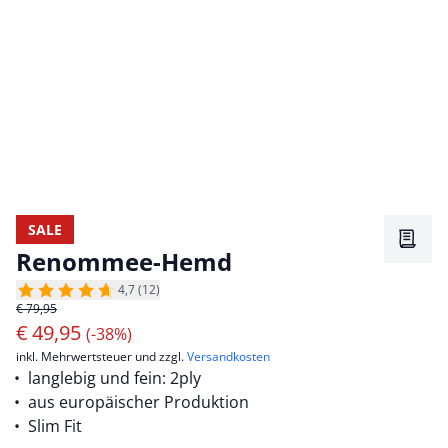
SALE
Merkz
Renommee-Hemd
4,7 (12)
€ 79,95
€
49,95
(-38%)
inkl. Mehrwertsteuer und zzgl.
Versandkosten
langlebig und fein: 2ply
aus europäischer Produktion
Slim Fit