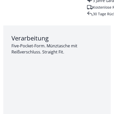
3 Jahre Gara
Kostenlose 
30 Tage Rüc
Abschnitt 2 von 3:
Verarbeitung
Five-Pocket-Form. Münztasche mit
Reißverschluss. Straight Fit.