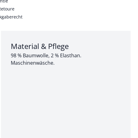
ntie
Retoure
kgaberecht
Abschnitt 3 von 3:
Material & Pflege
98 % Baumwolle, 2 % Elasthan.
Maschinenwäsche.