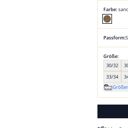
Farbauswah
aktu
Farbe:
san
Farbe sand
Passform:
S
Dieser Arti
Größenaus
Größe:
nic
30/32
3
33/34
3
Größe