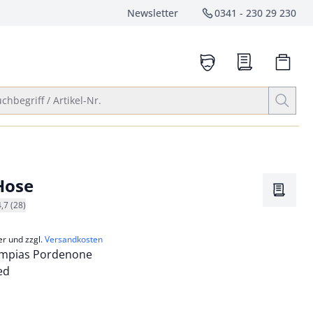
Newsletter
0341 - 230 29 230
Service-Hotlin
anrufen
Suche öffnen
chbegriff / Artikel-Nr.
Hose
Merkze
4,7 (28)
er und zzgl.
Versandkosten
limpias Pordenone
ed