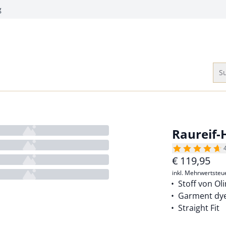
g
Su
Raureif-
€
119,95
inkl. Mehrwertsteu
Stoff von O
Garment dy
Straight Fit