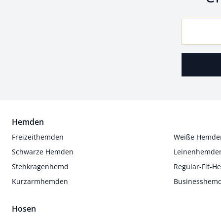
Hemden
Freizeithemden
Weiße Hemde
Schwarze Hemden
Leinenhemde
Stehkragenhemd
Regular-Fit-
Kurzarmhemden
Businesshem
Hosen