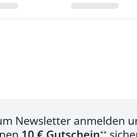
Loading...
um Newsletter anmelden u
inen
10 € Gutschein
siche
**