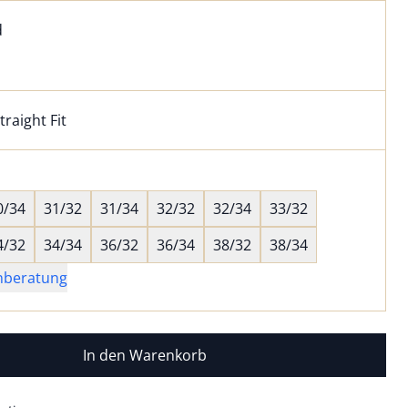
l:
ell ausgewählt:
d
 ausgewählt
traight Fit
kel hat die Passform Straight Fit. für Informationen zu Pas
wahl:
hts ausgewählt
0/34
31/32
31/34
32/32
32/34
33/32
4/32
34/34
36/32
36/34
38/32
38/34
nberatung
In den Warenkorb