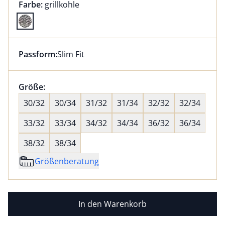
Farbauswahl:
aktuell ausgewählt:
Farbe:
grillkohle
Farbe grillkohle ausgewählt
Passform:
Slim Fit
Dieser Artikel hat die Passform Slim Fit. für Informat
Größenauswahl:
Größe:
nichts ausgewählt
30/32
30/34
31/32
31/34
32/32
32/34
33/32
33/34
34/32
34/34
36/32
36/34
38/32
38/34
Größenberatung
In den Warenkorb