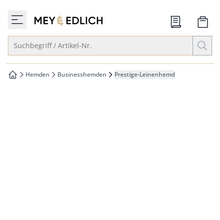
che springen
zur Startseite
vigation springen
Suche öffnen
Suchbegriff / Artikel-Nr.
inhalt springen
oter springen
Hemden
Businesshemden
Prestige-Leinenhemd
zur Startseite
hnellanmeldung springen