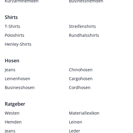
Kurzarmhemden
Businesshemden
Shirts
T-Shirts
Streifenshirts
Poloshirts
Rundhalsshirts
Henley-Shirts
Hosen
Jeans
Chinohosen
Leinenhosen
Cargohosen
Businesshosen
Cordhosen
Ratgeber
Westen
Materiallexikon
Hemden
Leinen
Jeans
Leder