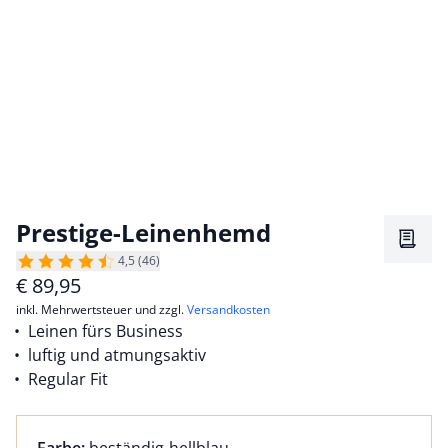
Prestige-Leinenhemd
Merkz
4,5 (46)
€
89,95
inkl. Mehrwertsteuer und zzgl.
Versandkosten
Leinen fürs Business
luftig und atmungsaktiv
Regular Fit
Farbauswahl:
aktuell ausgewählt: