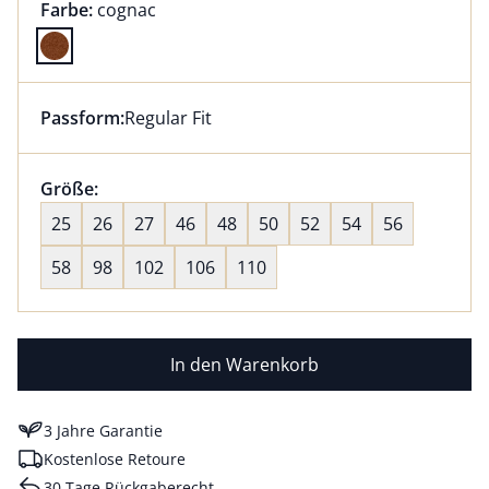
Farbauswahl:
aktuell ausgewählt:
Farbe:
cognac
Farbe cognac ausgewählt
Passform:
Regular Fit
Dieser Artikel hat die Passform Regular Fit. für Infor
Größenauswahl:
Größe:
nichts ausgewählt
25
26
27
46
48
50
52
54
56
58
98
102
106
110
In den Warenkorb
3 Jahre Garantie
Kostenlose Retoure
30 Tage Rückgaberecht