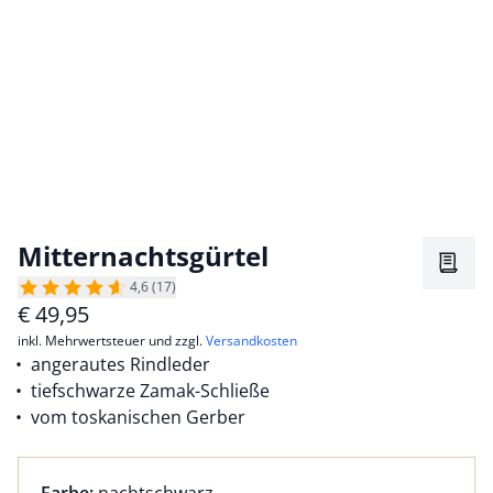
Mitternachtsgürtel
Merkz
4,6 (17)
€
49,95
inkl. Mehrwertsteuer und zzgl.
Versandkosten
angerautes Rindleder
tiefschwarze Zamak-Schließe
vom toskanischen Gerber
Farbauswahl:
aktuell ausgewählt: