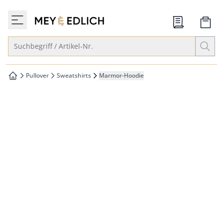
che springen
zur Startseite
vigation springen
Suche öffnen
Suchbegriff / Artikel-Nr.
inhalt springen
oter springen
Pullover
Sweatshirts
Marmor-Hoodie
zur Startseite
hnellanmeldung springen