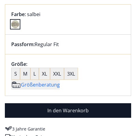
Farbauswahl:
aktuell ausgewählt:
Farbe:
salbei
Farbe salbei ausgewählt
Passform:
Regular Fit
Dieser Artikel hat die Passform Regular Fit. für Infor
Größenauswahl:
Größe:
nichts ausgewählt
S
M
L
XL
XXL
3XL
Größenberatung
In den Warenkorb
3 Jahre Garantie