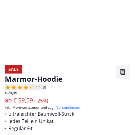
SALE
Merkz
Marmor-Hoodie
4,4 (8)
€ 79,95
ab
€
59,59
(-25%)
inkl. Mehrwertsteuer und zzgl.
Versandkosten
ultraleichter Baumwoll-Strick
jedes Teil ein Unikat
Regular Fit