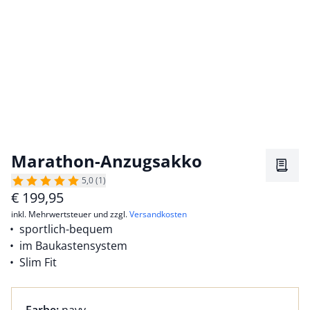
Marathon-Anzugsakko
Merkz
5,0 (1)
€
199,95
inkl. Mehrwertsteuer und zzgl.
Versandkosten
sportlich-bequem
im Baukastensystem
Slim Fit
Farbauswahl:
aktuell ausgewählt: