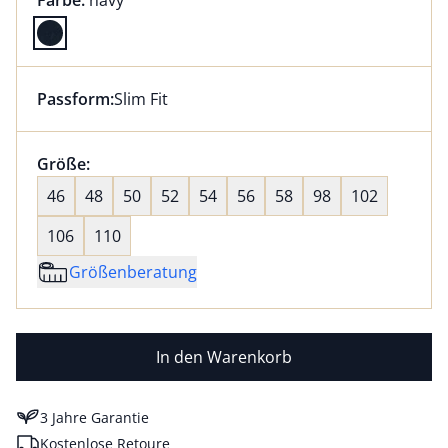
Farbe:
navy
Farbe navy ausgewählt
Passform:
Slim Fit
Dieser Artikel hat die Passform Slim Fit. für Informat
Größenauswahl:
Größe:
nichts ausgewählt
46
48
50
52
54
56
58
98
102
106
110
Größenberatung
In den Warenkorb
3 Jahre Garantie
Kostenlose Retoure