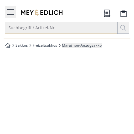
che springen
zur Startseite
vigation springen
Suche öffnen
Suchbegriff / Artikel-Nr.
inhalt springen
oter springen
Sakkos
Freizeitsakkos
Marathon-Anzugsakko
zur Startseite
hnellanmeldung springen