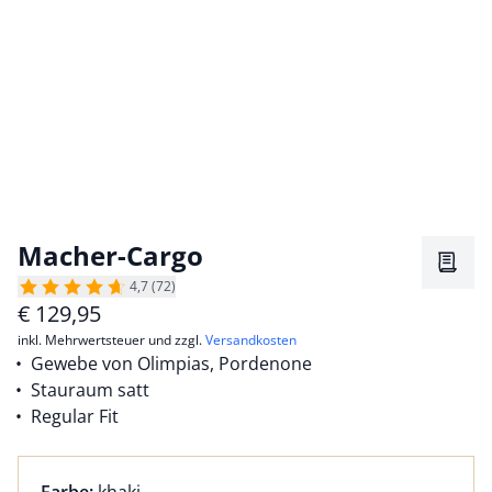
Macher-Cargo
Merkz
4,7 (72)
€
129,95
inkl. Mehrwertsteuer und zzgl.
Versandkosten
Gewebe von Olimpias, Pordenone
Stauraum satt
Regular Fit
Farbauswahl:
aktuell ausgewählt: