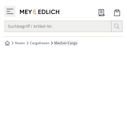
che springen
zur Startseite
vigation springen
Suche öffnen
Suchbegriff / Artikel-Nr.
inhalt springen
oter springen
Hosen
Cargohosen
Macher-Cargo
zur Startseite
hnellanmeldung springen