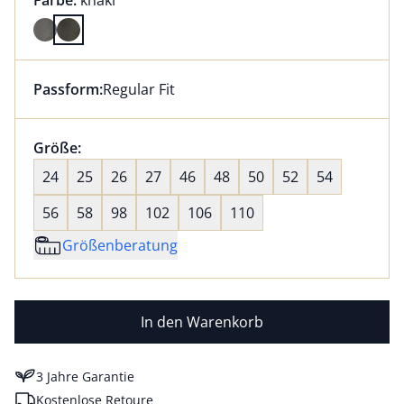
Farbe:
khaki
Farbe khaki ausgewählt
Passform:
Regular Fit
Dieser Artikel hat die Passform Regular Fit. für Infor
Größenauswahl:
Größe:
nichts ausgewählt
24
25
26
27
46
48
50
52
54
56
58
98
102
106
110
Größenberatung
In den Warenkorb
3 Jahre Garantie
Kostenlose Retoure