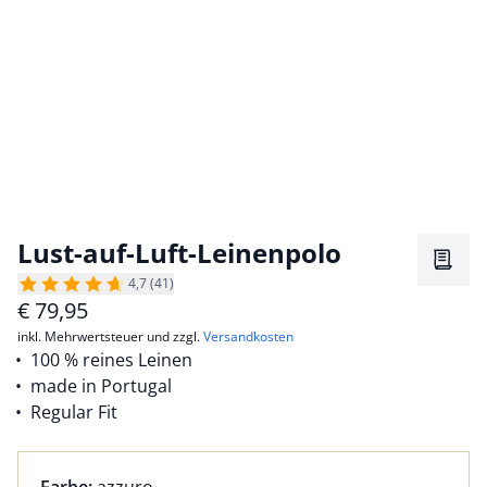
Lust-auf-Luft-Leinenpolo
Merkz
4,7 (41)
€
79,95
inkl. Mehrwertsteuer und zzgl.
Versandkosten
100 % reines Leinen
made in Portugal
Regular Fit
Farbauswahl:
aktuell ausgewählt: