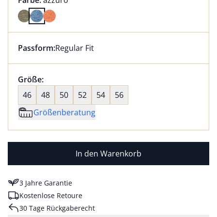
Farbe:
azzuro
Farbe azzuro ausgewählt
Passform:
Regular Fit
Dieser Artikel hat die Passform Regular Fit. für Infor
Größenauswahl:
Größe:
nichts ausgewählt
46
48
50
52
54
56
Größenberatung
In den Warenkorb
3 Jahre Garantie
Kostenlose Retoure
30 Tage Rückgaberecht