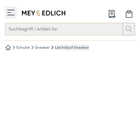
che springen
zur Startseite
vigation springen
Suche öffnen
Suchbegriff / Artikel-Nr.
inhalt springen
oter springen
Schuhe
Sneaker
Leichtlauf-Sneaker
zur Startseite
hnellanmeldung springen