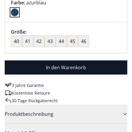
Farbauswahl:
aktuell ausgewählt:
Farbe:
azurblau
Farbe azurblau ausgewählt
Größenauswahl:
Größe:
nichts ausgewählt
40
41
42
43
44
45
46
In den Warenkorb
3 Jahre Garantie
Kostenlose Retoure
30 Tage Rückgaberecht
Produktbeschreibung