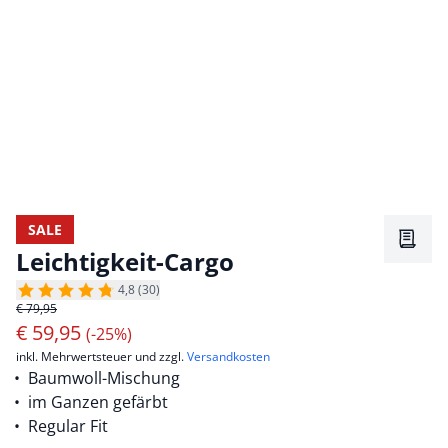
SALE
Merkz
Leichtigkeit-Cargo
4,8 (30)
€ 79,95
€
59,95
(-25%)
inkl. Mehrwertsteuer und zzgl.
Versandkosten
Baumwoll-Mischung
im Ganzen gefärbt
Regular Fit