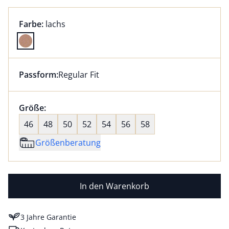
Farbauswahl:
aktuell ausgewählt:
Farbe:
lachs
Farbe lachs ausgewählt
Passform:
Regular Fit
Dieser Artikel hat die Passform Regular Fit. für Infor
Größenauswahl:
Größe:
nichts ausgewählt
46
48
50
52
54
56
58
Größenberatung
In den Warenkorb
3 Jahre Garantie