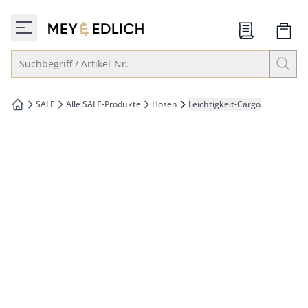
che springen
zur Startseite
vigation springen
Suche öffnen
Suchbegriff / Artikel-Nr.
inhalt springen
oter springen
SALE
Alle SALE-Produkte
Hosen
Leichtigkeit-Cargo
zur Startseite
hnellanmeldung springen