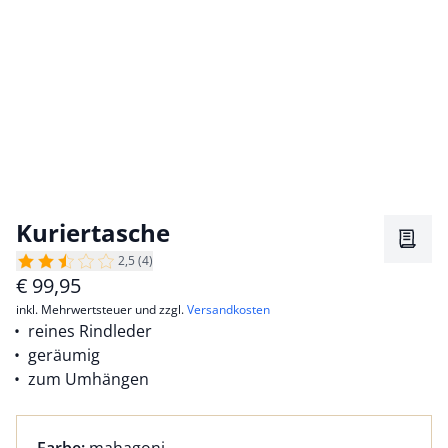
Kuriertasche
Merkz
2,5 (4)
€
99,95
inkl. Mehrwertsteuer und zzgl.
Versandkosten
reines Rindleder
geräumig
zum Umhängen
Farbauswahl:
aktuell ausgewählt: