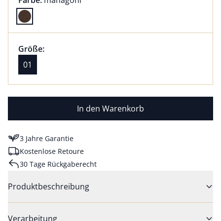
Farbe:
mahagoni
Farbe mahagoni ausgewählt
Größenauswahl:
Größe 01 ausgewählt
Größe:
aktuell ausgewählt: 01
01
In den Warenkorb
3 Jahre Garantie
Kostenlose Retoure
30 Tage Rückgaberecht
Produktbeschreibung
Verarbeitung