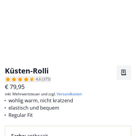
Küsten-Rolli
Merkz
4,6 (375)
€
79,95
inkl. Mehrwertsteuer und zzgl.
Versandkosten
wohlig warm, nicht kratzend
elastisch und bequem
Regular Fit
Farbauswahl:
aktuell ausgewählt: