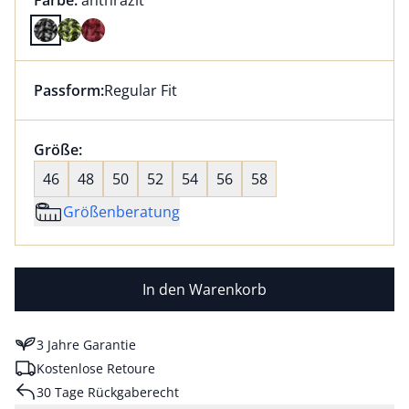
Farbe:
anthrazit
Farbe anthrazit ausgewählt
Passform:
Regular Fit
Dieser Artikel hat die Passform Regular Fit. für Infor
Größenauswahl:
Größe:
nichts ausgewählt
46
48
50
52
54
56
58
Größenberatung
In den Warenkorb
3 Jahre Garantie
Kostenlose Retoure
30 Tage Rückgaberecht