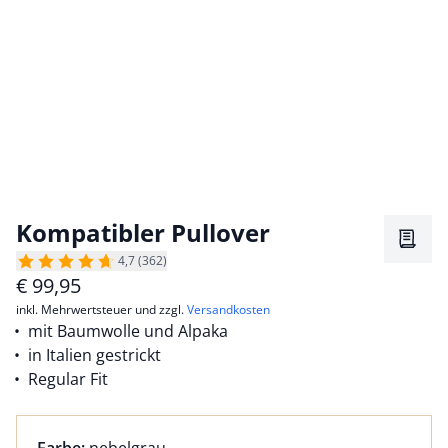
Kompatibler Pullover
Merkz
4,7 (362)
€
99,95
inkl. Mehrwertsteuer und zzgl.
Versandkosten
mit Baumwolle und Alpaka
in Italien gestrickt
Regular Fit
Farbauswahl:
aktuell ausgewählt: