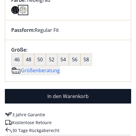
Farbe:
nebelgrau
Farbe nebelgrau ausgewählt
Passform:
Regular Fit
Dieser Artikel hat die Passform Regular Fit. für Infor
Größenauswahl:
Größe:
nichts ausgewählt
46
48
50
52
54
56
58
Größenberatung
In den Warenkorb
3 Jahre Garantie
Kostenlose Retoure
30 Tage Rückgaberecht