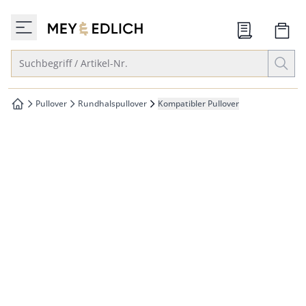
che springen
zur Startseite
vigation springen
Suche öffnen
Suchbegriff / Artikel-Nr.
inhalt springen
oter springen
Pullover
Rundhalspullover
Kompatibler Pullover
zur Startseite
hnellanmeldung springen