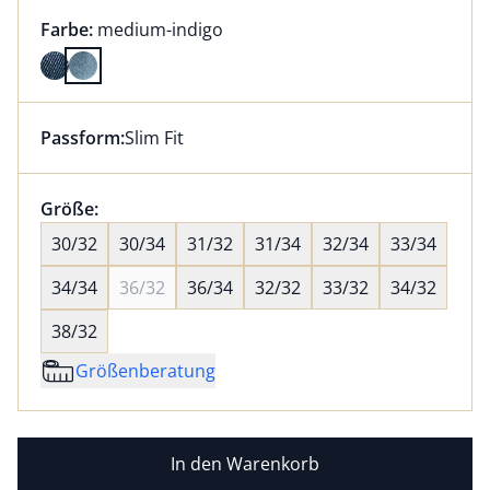
Farbauswahl:
aktuell ausgewählt:
Farbe:
medium-indigo
Farbe medium-indigo ausgewählt
Passform:
Slim Fit
Dieser Artikel hat die Passform Slim Fit. für Informat
Größenauswahl:
Größe:
nichts ausgewählt
30/32
30/34
31/32
31/34
32/34
33/34
34/34
36/32
36/34
32/32
33/32
34/32
38/32
Größenberatung
In den Warenkorb