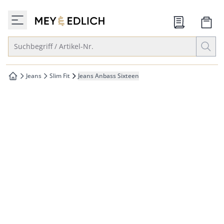
che springen
zur Startseite
vigation springen
Suche öffnen
Suchbegriff / Artikel-Nr.
inhalt springen
oter springen
Jeans
Slim Fit
Jeans Anbass Sixteen
zur Startseite
hnellanmeldung springen