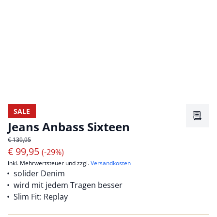
SALE
Merkz
Jeans Anbass Sixteen
€ 139,95
€
99,95
(-29%)
inkl. Mehrwertsteuer und zzgl.
Versandkosten
solider Denim
wird mit jedem Tragen besser
Slim Fit: Replay