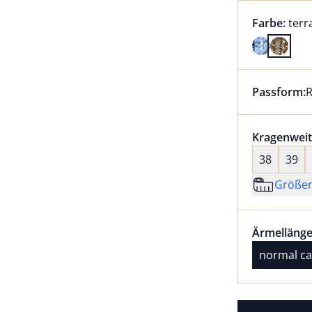
Farbauswah
aktu
Farbe:
terr
Farbe terr
Passform:
R
Dieser Arti
Größenaus
Kragenweit
38
39
Größe
Größenaus
Ärmellänge
Ärmellänge
normal ca