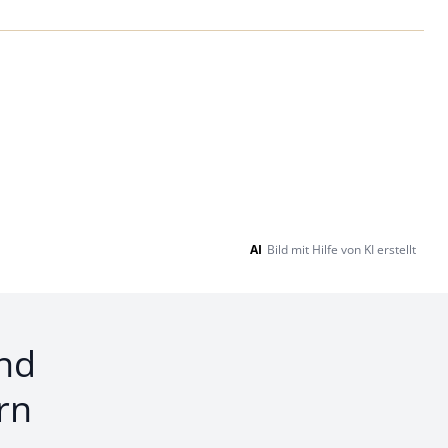
Loading...
AI
Bild mit Hilfe von KI erstellt
nd
rn