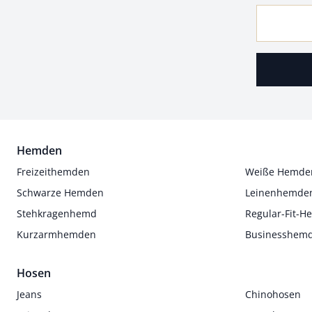
Hemden
Freizeithemden
Weiße Hemde
Schwarze Hemden
Leinenhemde
Stehkragenhemd
Regular-Fit-
Kurzarmhemden
Businesshem
Hosen
Jeans
Chinohosen