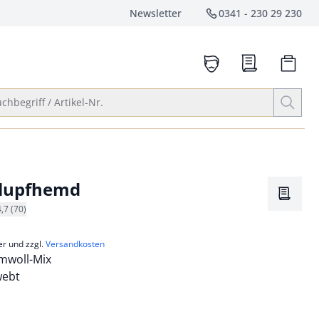
Newsletter
0341 - 230 29 230
Service-Hotlin
anrufen
Suche öffnen
chbegriff / Artikel-Nr.
hlupfhemd
Merkze
4,7 (70)
er und zzgl.
Versandkosten
mwoll-Mix
webt