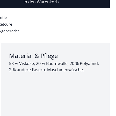
In den Warenkorb
ntie
Retoure
kgaberecht
Abschnitt 3 von 3:
Material & Pflege
58 % Viskose, 20 % Baumwolle, 20 % Polyamid,
2 % andere Fasern. Maschinenwäsche.