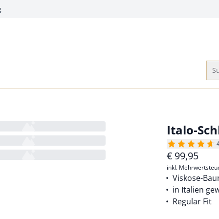
g
Su
Italo-Sc
€
99,95
inkl. Mehrwertsteu
Viskose-Bau
in Italien ge
Regular Fit