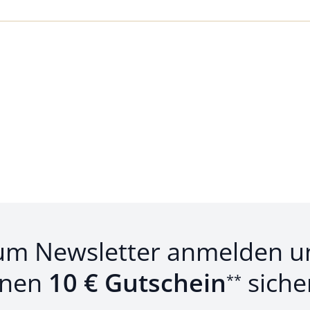
Loading...
um Newsletter anmelden u
inen
10 € Gutschein
siche
**