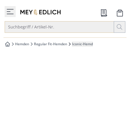
che springen
zur Startseite
vigation springen
Suche öffnen
Suchbegriff / Artikel-Nr.
inhalt springen
oter springen
Hemden
Regular Fit-Hemden
Iconic-Hemd
zur Startseite
hnellanmeldung springen