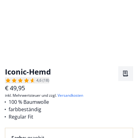
Iconic-Hemd
Merkz
4,6 (18)
€
49,95
inkl. Mehrwertsteuer und zzgl.
Versandkosten
100 % Baumwolle
farbbeständig
Regular Fit
Farbauswahl:
aktuell ausgewählt: