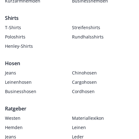
Kurzarmhemden
Businesshemden
Shirts
T-Shirts
Streifenshirts
Poloshirts
Rundhalsshirts
Henley-Shirts
Hosen
Jeans
Chinohosen
Leinenhosen
Cargohosen
Businesshosen
Cordhosen
Ratgeber
Westen
Materiallexikon
Hemden
Leinen
Jeans
Leder