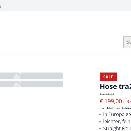
g
Su
SALE
Hose tra
€ 299,00
€
199,00
(-3
inkl. Mehrwertsteu
in Europa ge
leichter, fe
Straight Fit