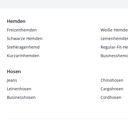
Hemden
Freizeithemden
Weiße Hemde
Schwarze Hemden
Leinenhemde
Stehkragenhemd
Regular-Fit-
Kurzarmhemden
Businesshem
Hosen
Jeans
Chinohosen
Leinenhosen
Cargohosen
Businesshosen
Cordhosen