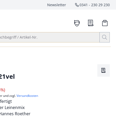
Newsletter
0341 - 230 29 230
Service-Hotlin
anrufen
Suche öffnen
chbegriff / Artikel-Nr.
Merkze
21vel
3%)
er und zzgl.
Versandkosten
fertigt
iner Leinenmix
: Hannes Roether