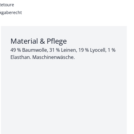
Retoure
kgaberecht
Abschnitt 3 von 3:
Material & Pflege
49 % Baumwolle, 31 % Leinen, 19 % Lyocell, 1 %
Elasthan. Maschinenwäsche.