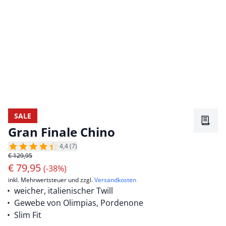
SALE
Merkz
Gran Finale Chino
4,4 (7)
€ 129,95
€
79,95
(-38%)
inkl. Mehrwertsteuer und zzgl.
Versandkosten
weicher, italienischer Twill
Gewebe von Olimpias, Pordenone
Slim Fit