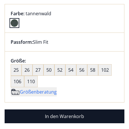
Farbauswahl:
aktuell ausgewählt:
Farbe:
tannenwald
Farbe tannenwald ausgewählt
Passform:
Slim Fit
Dieser Artikel hat die Passform Slim Fit. für Informat
Größenauswahl:
Größe:
nichts ausgewählt
25
26
27
50
52
54
56
58
102
106
110
Größenberatung
In den Warenkorb