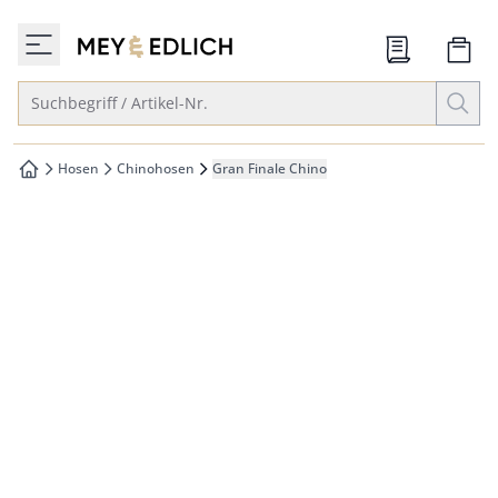
che springen
zur Startseite
vigation springen
Suche öffnen
Suchbegriff / Artikel-Nr.
inhalt springen
oter springen
Hosen
Chinohosen
Gran Finale Chino
zur Startseite
hnellanmeldung springen