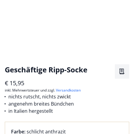
Geschäftige Ripp-Socke
Merkz
€
15,95
inkl. Mehrwertsteuer und zzgl.
Versandkosten
nichts rutscht, nichts zwickt
angenehm breites Bündchen
in Italien hergestellt
Farbauswahl:
aktuell ausgewählt:
Farbe:
schlicht anthrazit