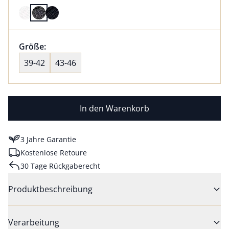
Farbe schlicht anthrazit ausgewählt
Größenauswahl:
Größe:
nichts ausgewählt
39-42
43-46
In den Warenkorb
3 Jahre Garantie
Kostenlose Retoure
30 Tage Rückgaberecht
Produktbeschreibung
Verarbeitung