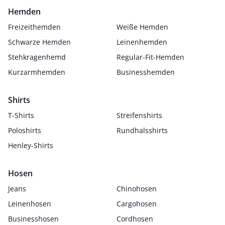
Hemden
Freizeithemden
Weiße Hemden
Schwarze Hemden
Leinenhemden
Stehkragenhemd
Regular-Fit-Hemden
Kurzarmhemden
Businesshemden
Shirts
T-Shirts
Streifenshirts
Poloshirts
Rundhalsshirts
Henley-Shirts
Hosen
Jeans
Chinohosen
Leinenhosen
Cargohosen
Businesshosen
Cordhosen