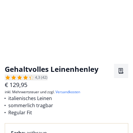
Gehaltvolles Leinenhenley
Merkz
4,3 (42)
€
129,95
inkl. Mehrwertsteuer und zzgl.
Versandkosten
italienisches Leinen
sommerlich tragbar
Regular Fit
Farbauswahl:
aktuell ausgewählt: