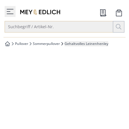
che springen
zur Startseite
vigation springen
Suche öffnen
Suchbegriff / Artikel-Nr.
inhalt springen
oter springen
Pullover
Sommerpullover
Gehaltvolles Leinenhenley
zur Startseite
hnellanmeldung springen