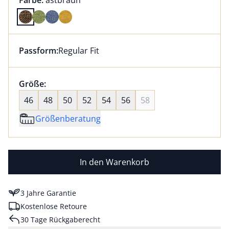
Farbe:
astbraun
Farbe astbraun ausgewählt
Passform:
Regular Fit
Dieser Artikel hat die Passform Regular Fit. für Infor
Größenauswahl:
Größe:
nichts ausgewählt
46
48
50
52
54
56
58
Größenberatung
In den Warenkorb
3 Jahre Garantie
Kostenlose Retoure
30 Tage Rückgaberecht