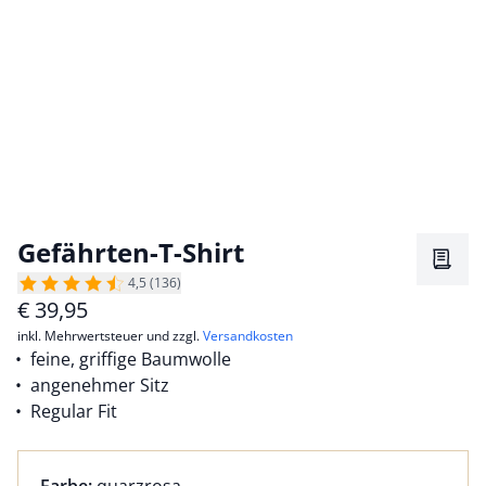
Gefährten-T-Shirt
Merkz
4,5 (136)
€
39,95
inkl. Mehrwertsteuer und zzgl.
Versandkosten
feine, griffige Baumwolle
angenehmer Sitz
Regular Fit
Farbauswahl:
aktuell ausgewählt: