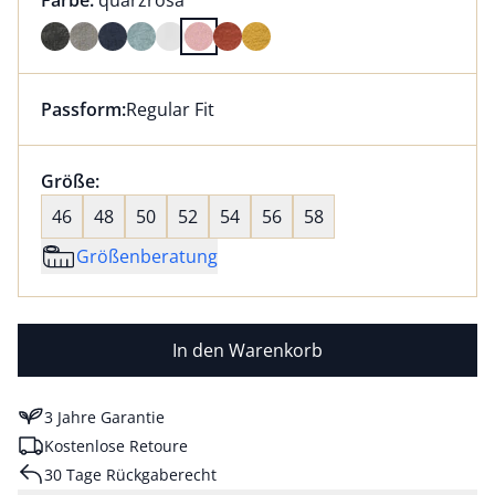
Farbe:
quarzrosa
Farbe quarzrosa ausgewählt
Passform:
Regular Fit
Dieser Artikel hat die Passform Regular Fit. für Infor
Größenauswahl:
Größe:
nichts ausgewählt
46
48
50
52
54
56
58
Größenberatung
In den Warenkorb
3 Jahre Garantie
Kostenlose Retoure
30 Tage Rückgaberecht