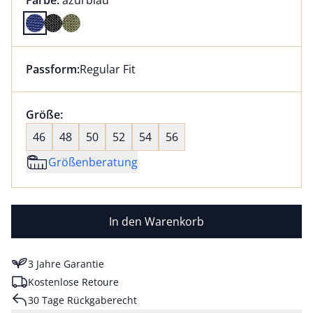
Farbe:
azurblau
Farbe azurblau ausgewählt
Passform:
Regular Fit
Dieser Artikel hat die Passform Regular Fit. für Infor
Größenauswahl:
Größe:
nichts ausgewählt
46
48
50
52
54
56
Größenberatung
In den Warenkorb
3 Jahre Garantie
Kostenlose Retoure
30 Tage Rückgaberecht