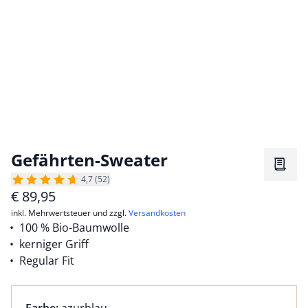
Gefährten-Sweater
Merkz
4,7 (52)
€
89,95
inkl. Mehrwertsteuer und zzgl.
Versandkosten
100 % Bio-Baumwolle
kerniger Griff
Regular Fit
Farbauswahl:
aktuell ausgewählt: